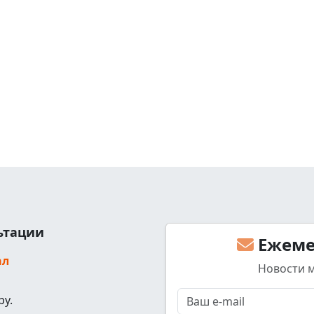
льтации
Ежеме
ал
Новости 
ру.