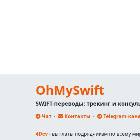
OhMySwift
SWIFT-переводы: трекинг и консу
Чат
·
Контакты
·
Telegram-кан
4Dev
- выплаты подрядчикам по всему ми