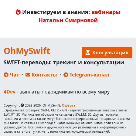
Инвестируем в знания:
вебинары
Натальи Смирновой
OhMySwift
Консультация
SWIFT-переводы: трекинг и консультации
Чат
·
Контакты
·
Telegram-канал
4Dev
- выплаты подрядчикам по всему миру.
Copyright
2022-2026. OhMySwift.
Оферта
.
Юридическая оговорка: SWIFT, UETR и GPI - зарегистрированные товарные знаки
S.W.I.F.T. SC. Мы никаким образом не связаны с S.W.I.F.T. SC. Другие термины,
названия и логотипы также могут быть зарегистрированными товарными знаками.
Мы также не связаны с их владельцами никакими отношениями, если явно не
указано другое. Все банки и другие организации размещены в информационных
целях, в каталоге - у нас нет с ними никаких юридических отношений.