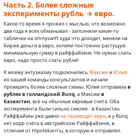
Часть 2. Более сложные
эксперименты рубль → евро.
Какое-то время я прожил с мыслью, что возможно
два года я всех обманывал - заполняли какие-то
таблички на ohmyswift куда что доходит, меняли на
бирже деньги в евро, копили постоянно растущую
минимальную сумму в райффайзене. Не нужно слать
евро, надо просто слать рубли!
К моему энтузиазму подключились
Максим
и
Юлия
из нашей команды консультантов и начали
проверять более сложные схемы. Юлия отправила
в
рублях в голландский Bunq
, а Максим
в
Казахстан
, всё на обычные евровые счета. Оба
эксперимента были сильно смелее - в Казахстан
Райффайзен уже давно
не переводит евро
, а у Bunq
нет корр счёта в австрийском Райффайзене, в
отличии от Hipotekarn'ы, в которую я отправлял.