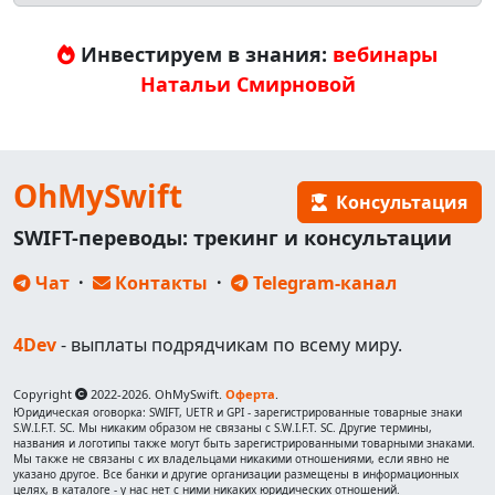
Инвестируем в знания:
вебинары
Натальи Смирновой
OhMySwift
Консультация
SWIFT-переводы: трекинг и консультации
Чат
·
Контакты
·
Telegram-канал
4Dev
- выплаты подрядчикам по всему миру.
Copyright
2022-2026. OhMySwift.
Оферта
.
Юридическая оговорка: SWIFT, UETR и GPI - зарегистрированные товарные знаки
S.W.I.F.T. SC. Мы никаким образом не связаны с S.W.I.F.T. SC. Другие термины,
названия и логотипы также могут быть зарегистрированными товарными знаками.
Мы также не связаны с их владельцами никакими отношениями, если явно не
указано другое. Все банки и другие организации размещены в информационных
целях, в каталоге - у нас нет с ними никаких юридических отношений.