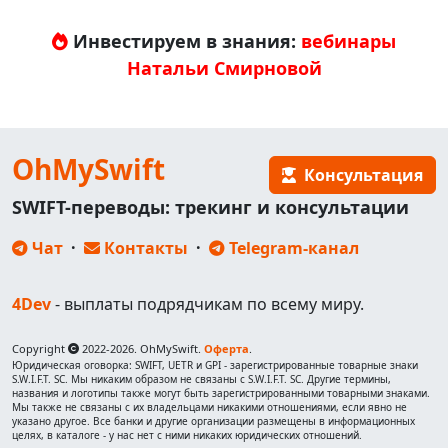
Инвестируем в знания:
вебинары
Натальи Смирновой
OhMySwift
Консультация
SWIFT-переводы: трекинг и консультации
Чат
·
Контакты
·
Telegram-канал
4Dev
- выплаты подрядчикам по всему миру.
Copyright
2022-2026. OhMySwift.
Оферта
.
Юридическая оговорка: SWIFT, UETR и GPI - зарегистрированные товарные знаки
S.W.I.F.T. SC. Мы никаким образом не связаны с S.W.I.F.T. SC. Другие термины,
названия и логотипы также могут быть зарегистрированными товарными знаками.
Мы также не связаны с их владельцами никакими отношениями, если явно не
указано другое. Все банки и другие организации размещены в информационных
целях, в каталоге - у нас нет с ними никаких юридических отношений.