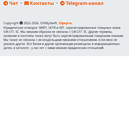
Чат
·
Контакты
·
Telegram-канал
Copyright
2022-2026. OhMySwift.
Оферта
.
Юридическая оговорка: SWIFT, UETR и GPI - зарегистрированные товарные знаки
S.W.I.F.T. SC. Мы никаким образом не связаны с S.W.I.F.T. SC. Другие термины,
названия и логотипы также могут быть зарегистрированными товарными знаками.
Мы также не связаны с их владельцами никакими отношениями, если явно не
указано другое. Все банки и другие организации размещены в информационных
целях, в каталоге - у нас нет с ними никаких юридических отношений.