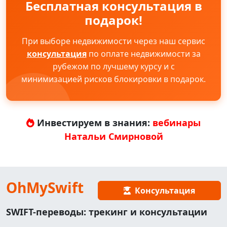
Бесплатная консультация в
подарок!
При выборе недвижимости через наш сервис
консультация
по оплате недвижимости за
рубежом по лучшему курсу и с
минимизацией рисков блокировки в подарок.
Инвестируем в знания:
вебинары
Натальи Смирновой
OhMySwift
Консультация
SWIFT-переводы: трекинг и консультации