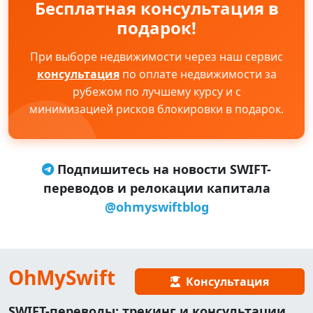
Бесплатная консультация в
подарок!
При выборе недвижимости через наш сервис
консультация
по оплате недвижимости за
рубежом по лучшему курсу и с
минимизацией рисков блокировки в подарок.
Подпишитесь на новости SWIFT-
переводов и релокации капитала
@ohmyswiftblog
OhMySwift
Консультация
SWIFT-переводы: трекинг и консультации