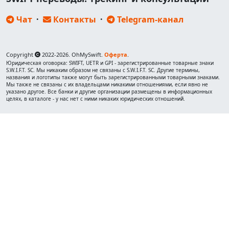
Чат
·
Контакты
·
Telegram-канал
Copyright
2022-2026. OhMySwift.
Оферта
.
Юридическая оговорка: SWIFT, UETR и GPI - зарегистрированные товарные знаки
S.W.I.F.T. SC. Мы никаким образом не связаны с S.W.I.F.T. SC. Другие термины,
названия и логотипы также могут быть зарегистрированными товарными знаками.
Мы также не связаны с их владельцами никакими отношениями, если явно не
указано другое. Все банки и другие организации размещены в информационных
целях, в каталоге - у нас нет с ними никаких юридических отношений.