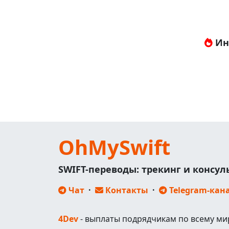
Ин
OhMySwift
SWIFT-переводы: трекинг и консу
Чат
·
Контакты
·
Telegram-кан
4Dev
- выплаты подрядчикам по всему ми