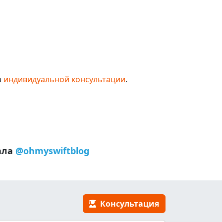
а
индивидуальной консультации
.
ала
@ohmyswiftblog
Консультация