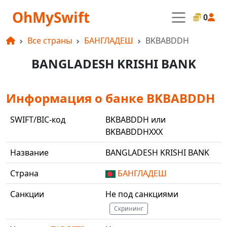
OhMySwift
0
Все страны
БАНГЛАДЕШ
BKBABDDH
BANGLADESH KRISHI BANK
Информация о банке BKBABDDH
SWIFT/BIC-код
BKBABDDH или
BKBABDDHXXX
Название
BANGLADESH KRISHI BANK
Страна
БАНГЛАДЕШ
Санкции
Не под санкциями
Скрининг