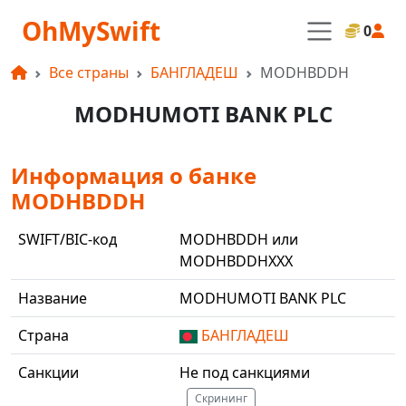
OhMySwift
0
Все страны
БАНГЛАДЕШ
MODHBDDH
MODHUMOTI BANK PLC
Информация о банке
MODHBDDH
SWIFT/BIC-код
MODHBDDH или
MODHBDDHXXX
Название
MODHUMOTI BANK PLC
Страна
БАНГЛАДЕШ
Санкции
Не под санкциями
Скрининг