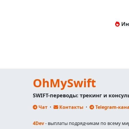
Ин
OhMySwift
SWIFT-переводы: трекинг и консу
Чат
·
Контакты
·
Telegram-кан
4Dev
- выплаты подрядчикам по всему ми