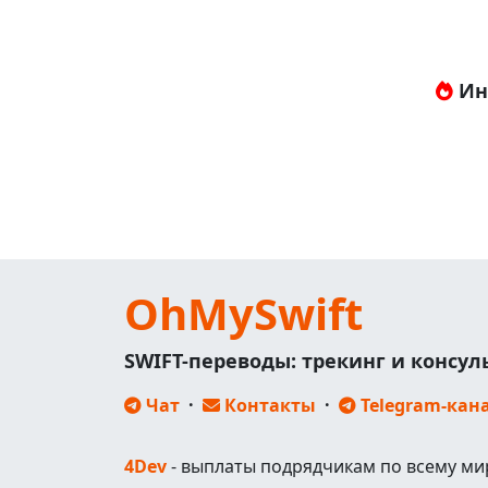
Ин
OhMySwift
SWIFT-переводы: трекинг и консу
Чат
·
Контакты
·
Telegram-кан
4Dev
- выплаты подрядчикам по всему ми