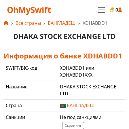
OhMySwift
0
Все страны
БАНГЛАДЕШ
XDHABDD1
DHAKA STOCK EXCHANGE LTD
Информация о банке XDHABDD1
SWIFT/BIC-код
XDHABDD1 или
XDHABDD1XXX
Название
DHAKA STOCK EXCHANGE
LTD
Страна
БАНГЛАДЕШ
Санкции
Не под санкциями
Скрининг