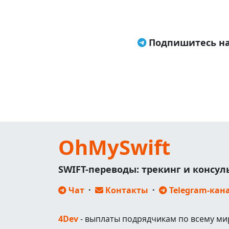
Подпишитесь на
OhMySwift
SWIFT-переводы: трекинг и консу
Чат
·
Контакты
·
Telegram-кан
4Dev
- выплаты подрядчикам по всему ми