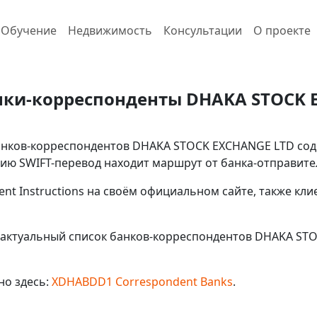
Обучение
Недвижимость
Консультации
О проекте
нки-корреспонденты DHAKA STOCK 
анков-корреспондентов DHAKA STOCK EXCHANGE LTD соде
цию SWIFT-перевод находит маршрут от банка-отправител
ent Instructions на своём официальном сайте, также кл
 актуальный список банков-корреспондентов DHAKA STO
но здесь:
XDHABDD1 Correspondent Banks
.