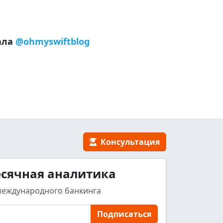
ала
@ohmyswiftblog
Консультация
сячная аналитика
международного банкинга
Подписаться