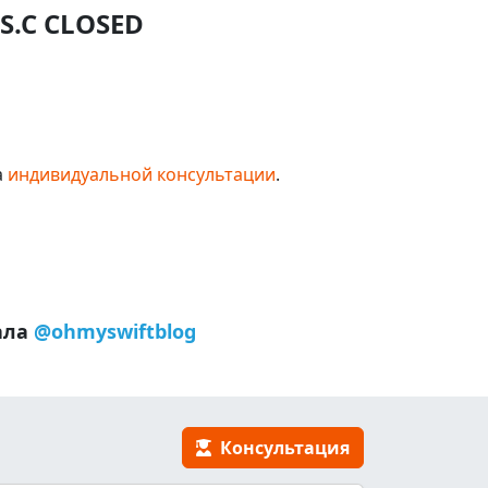
S.C CLOSED
а
индивидуальной консультации
.
ала
@ohmyswiftblog
Консультация