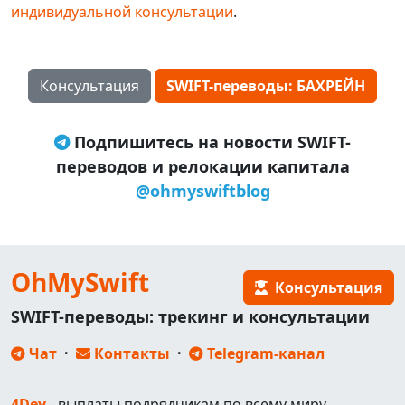
индивидуальной консультации
.
Консультация
SWIFT-переводы: БАХРЕЙН
Подпишитесь на новости SWIFT-
переводов и релокации капитала
@ohmyswiftblog
OhMySwift
Консультация
SWIFT-переводы: трекинг и консультации
Чат
·
Контакты
·
Telegram-канал
4Dev
- выплаты подрядчикам по всему миру.