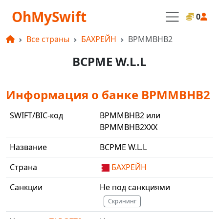
OhMySwift
0
Все страны
БАХРЕЙН
BPMMBHB2
BCPME W.L.L
Информация о банке BPMMBHB2
SWIFT/BIC-код
BPMMBHB2 или
BPMMBHB2XXX
Название
BCPME W.L.L
Страна
БАХРЕЙН
Санкции
Не под санкциями
Скрининг