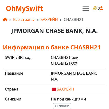
OhMySwift
0
Все страны
БАХРЕЙН
CHASBH21
JPMORGAN CHASE BANK, N.A.
Информация о банке CHASBH21
SWIFT/BIC-код
CHASBH21 или
CHASBH21XXX
Название
JPMORGAN CHASE BANK,
N.A.
Страна
БАХРЕЙН
Санкции
Не под санкциями
Скрининг