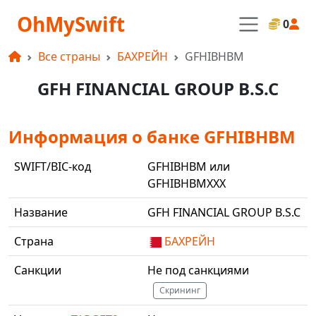
OhMySwift
0
Все страны
БАХРЕЙН
GFHIBHBM
GFH FINANCIAL GROUP B.S.C
Информация о банке GFHIBHBM
SWIFT/BIC-код
GFHIBHBM или
GFHIBHBMXXX
Название
GFH FINANCIAL GROUP B.S.C
Страна
БАХРЕЙН
Санкции
Не под санкциями
Скрининг