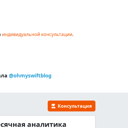
а
индивидуальной консультации
.
ала
@ohmyswiftblog
Консультация
сячная аналитика