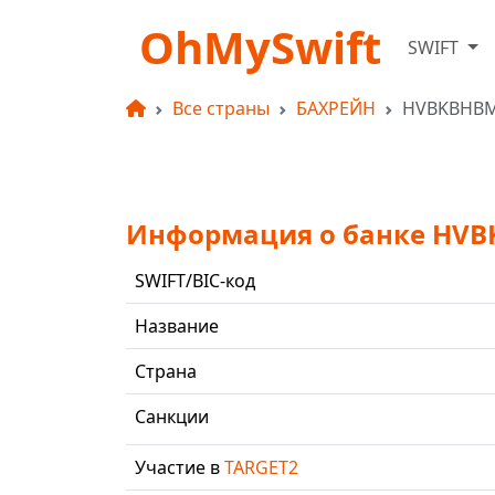
OhMySwift
SWIFT
Все страны
БАХРЕЙН
HVBKBHB
Информация о банке HV
SWIFT/BIC-код
Название
Страна
Санкции
Участие в
TARGET2