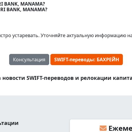
ORI BANK, MANAMA?
ORI BANK, MANAMA?
стро устаревать. Уточняйте актуальную информацию н
Консультация
SWIFT-переводы: БАХРЕЙН
 новости SWIFT-переводов и релокации капит
льтации
Ежеме