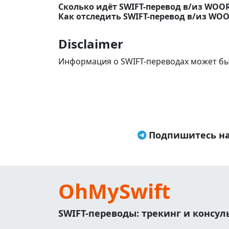
Сколько идёт SWIFT-перевод в/из WO
Как отследить SWIFT-перевод в/из WO
Disclaimer
Информация о SWIFT-переводах может бы
Подпишитесь на
OhMySwift
SWIFT-переводы: трекинг и консу