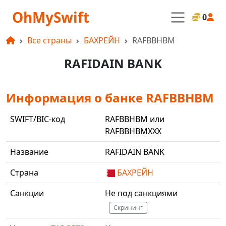
OhMySwift
0
Все страны
БАХРЕЙН
RAFBBHBM
RAFIDAIN BANK
Информация о банке RAFBBHBM
SWIFT/BIC-код
RAFBBHBM или
RAFBBHBMXXX
Название
RAFIDAIN BANK
Страна
БАХРЕЙН
Санкции
Не под санкциями
Скрининг