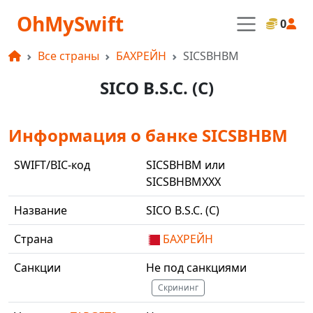
OhMySwift
0
Все страны
БАХРЕЙН
SICSBHBM
SICO B.S.C. (C)
Информация о банке SICSBHBM
SWIFT/BIC-код
SICSBHBM или
SICSBHBMXXX
Название
SICO B.S.C. (C)
Страна
БАХРЕЙН
Санкции
Не под санкциями
Скрининг