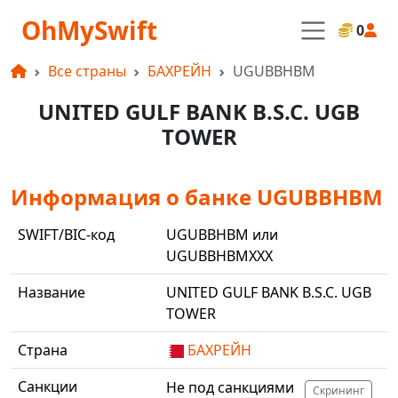
OhMySwift
0
Все страны
БАХРЕЙН
UGUBBHBM
UNITED GULF BANK B.S.C. UGB
TOWER
Информация о банке UGUBBHBM
SWIFT/BIC-код
UGUBBHBM или
UGUBBHBMXXX
Название
UNITED GULF BANK B.S.C. UGB
TOWER
Страна
БАХРЕЙН
Санкции
Не под санкциями
Скрининг