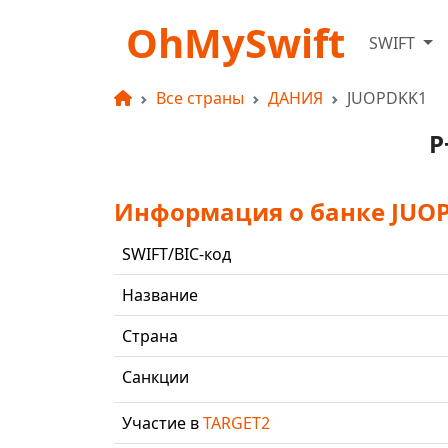
OhMySwift
SWIFT
Все страны
ДАНИЯ
JUOPDKK1
P
Информация о банке JUO
SWIFT/BIC-код
Название
Страна
Санкции
Участие в
TARGET2