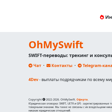
Ин
OhMySwift
SWIFT-переводы: трекинг и консу
Чат
·
Контакты
·
Telegram-кан
4Dev
- выплаты подрядчикам по всему ми
Copyright
2022-2026. OhMySwift.
Оферта
.
Юридическая оговорка: SWIFT, UETR и GPI - зарегистрированные то
товарными знаками. Мы также не связаны с их владельцами никак
никаких юридических отношений.