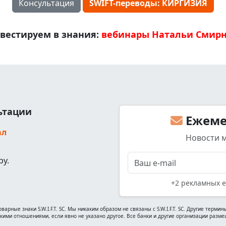
Консультация
SWIFT-переводы: КИРГИЗИЯ
вестируем в знания:
вебинары Натальи Смир
льтации
Ежеме
ал
Новости 
ру.
+2 рекламных e
варные знаки S.W.I.F.T. SC. Мы никаким образом не связаны с S.W.I.F.T. SC. Другие тер
ими отношениями, если явно не указано другое. Все банки и другие организации размещ