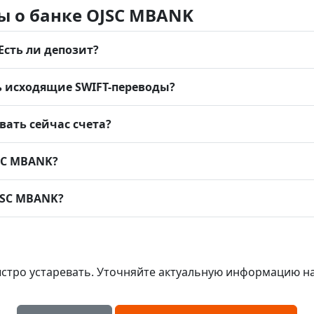
ы о банке OJSC MBANK
Есть ли депозит?
ь исходящие SWIFT-переводы?
ать сейчас счета?
JSC MBANK?
JSC MBANK?
стро устаревать. Уточняйте актуальную информацию н