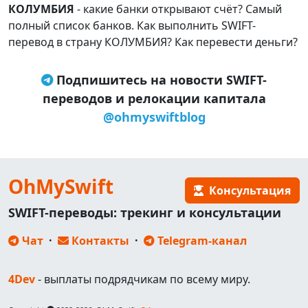
КОЛУМБИЯ
- какие банки открывают счёт? Самый
полный список банков. Как выполнить SWIFT-
перевод в страну КОЛУМБИЯ? Как перевести деньги?
Подпишитесь на новости SWIFT-
переводов и релокации капитала
@ohmyswiftblog
OhMySwift
Консультация
SWIFT-переводы: трекинг и консультации
Чат
·
Контакты
·
Telegram-канал
4Dev
- выплаты подрядчикам по всему миру.