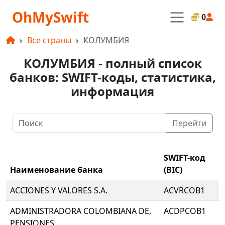
OhMySwift
0
Все страны
КОЛУМБИЯ
КОЛУМБИЯ - полный список
банков: SWIFT-коды, статистика,
информация
Перейти
SWIFT-код
Наименование банка
(BIC)
ACCIONES Y VALORES S.A.
ACVRCOB1
ADMINISTRADORA COLOMBIANA DE,
ACDPCOB1
PENSIONES