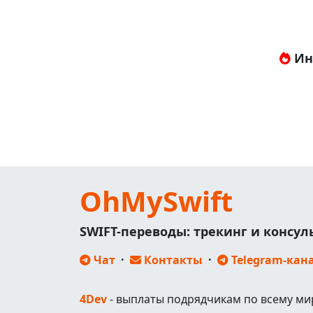
Ин
OhMySwift
SWIFT-переводы: трекинг и консу
Чат
·
Контакты
·
Telegram-кан
4Dev
- выплаты подрядчикам по всему ми