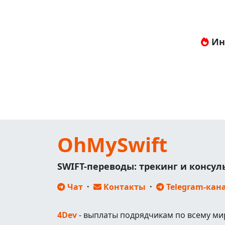
Ин
OhMySwift
SWIFT-переводы: трекинг и консу
Чат
·
Контакты
·
Telegram-кан
4Dev
- выплаты подрядчикам по всему ми