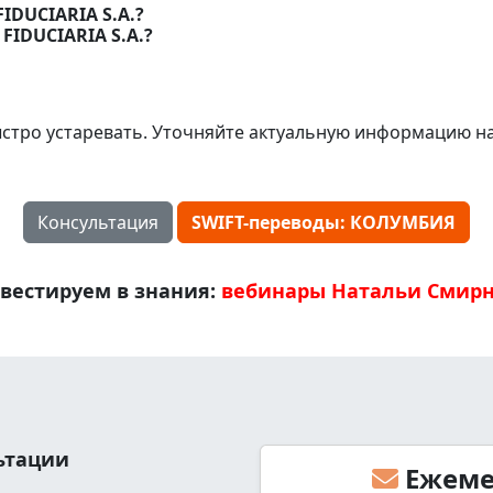
IDUCIARIA S.A.?
FIDUCIARIA S.A.?
стро устаревать. Уточняйте актуальную информацию н
Консультация
SWIFT-переводы: КОЛУМБИЯ
вестируем в знания:
вебинары Натальи Смир
льтации
Ежеме