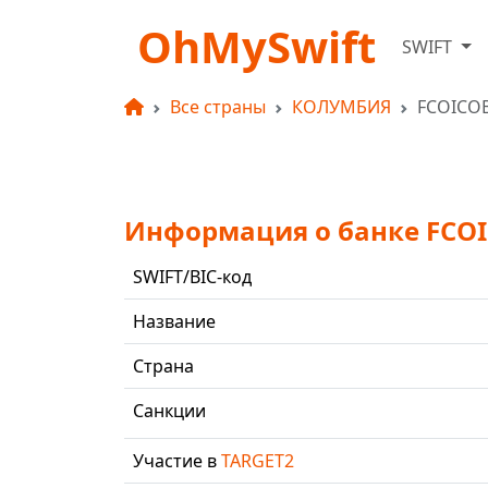
OhMySwift
SWIFT
Все страны
КОЛУМБИЯ
FCOICO
Информация о банке FCO
SWIFT/BIC-код
Название
Страна
Санкции
Участие в
TARGET2