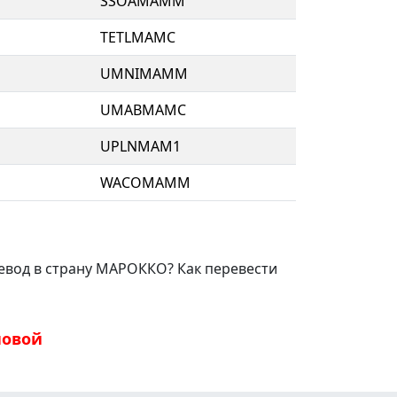
SSOAMAMM
TETLMAMC
UMNIMAMM
UMABMAMC
UPLNMAM1
WACOMAMM
ревод в страну МАРОККО? Как перевести
новой