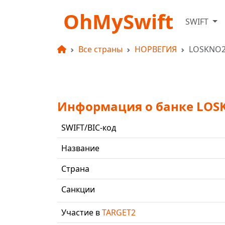
OhMySwift
SWIFT
Все страны
НОРВЕГИЯ
LOSKNO
Информация о банке LOS
SWIFT/BIC-код
Название
Страна
Санкции
Участие в
TARGET2