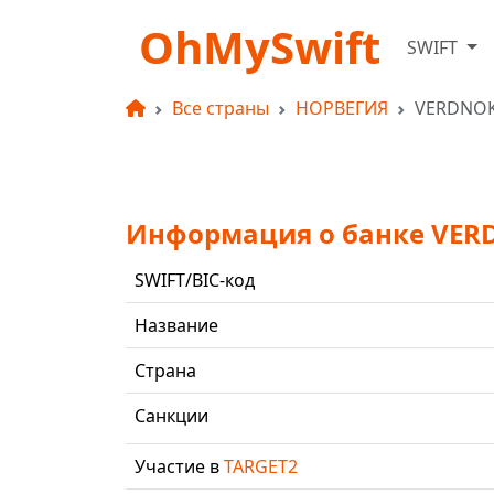
OhMySwift
SWIFT
Все страны
НОРВЕГИЯ
VERDNO
Информация о банке VER
SWIFT/BIC-код
Название
Страна
Санкции
Участие в
TARGET2