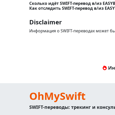
Сколько идёт SWIFT-перевод в/из EASY
Как отследить SWIFT-перевод в/из EAS
Disclaimer
Информация о SWIFT-переводах может бы
Ин
OhMySwift
SWIFT-переводы: трекинг и консу