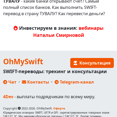
ТУВАЛУ
- какие банки открывают счёт? Самый
полный список банков. Как выполнить SWIFT-
перевод в страну ТУВАЛУ? Как перевести деньги?
Инвестируем в знания:
вебинары
Натальи Смирновой
OhMySwift
Консультация
SWIFT-переводы: трекинг и консультации
Чат
·
Контакты
·
Telegram-канал
4Dev
- выплаты подрядчикам по всему миру.
Copyright
2022-2026. OhMySwift.
Оферта
.
Юридическая оговорка: SWIFT, UETR и GPI - зарегистрированные товарные знаки
S.W.I.F.T. SC. Мы никаким образом не связаны с S.W.I.F.T. SC. Другие термины,