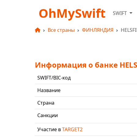
OhMySwift
SWIFT
Все страны
ФИНЛЯНДИЯ
HELSF
Информация о банке HEL
SWIFT/BIC-код
Название
Страна
Санкции
Участие в
TARGET2