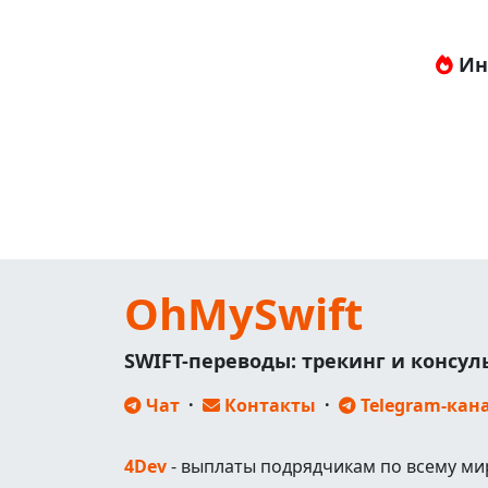
Ин
OhMySwift
SWIFT-переводы: трекинг и консу
Чат
·
Контакты
·
Telegram-кан
4Dev
- выплаты подрядчикам по всему ми