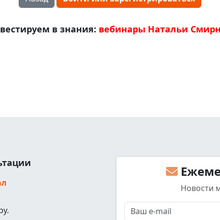
вестируем в знания:
вебинары Натальи Смир
льтации
Ежеме
ал
Новости 
ру.