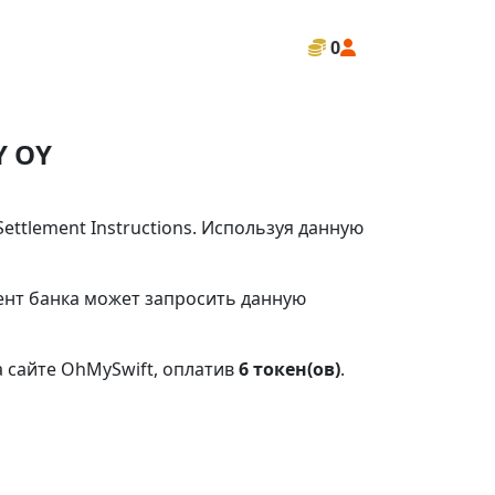
0
Y OY
ttlement Instructions. Используя данную
иент банка может запросить данную
 сайте OhMySwift, оплатив
6 токен(ов)
.