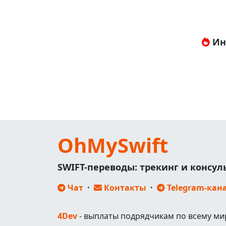
Ин
OhMySwift
SWIFT-переводы: трекинг и консу
Чат
·
Контакты
·
Telegram-кан
4Dev
- выплаты подрядчикам по всему ми