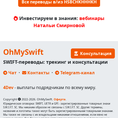
Все переводы в/из HSBCHKHHHKH
Инвестируем в знания:
вебинары
Натальи Смирновой
OhMySwift
Консультация
SWIFT-переводы: трекинг и консультации
Чат
·
Контакты
·
Telegram-канал
4Dev
- выплаты подрядчикам по всему миру.
Copyright
2022-2026. OhMySwift.
Оферта
.
Юридическая оговорка: SWIFT, UETR и GPI - зарегистрированные товарные знаки
S.W.I.F.T. SC. Мы никаким образом не связаны с S.W.I.F.T. SC. Другие термины,
названия и логотипы также могут быть зарегистрированными товарными знаками.
Мы также не связаны с их владельцами никакими отношениями, если явно не