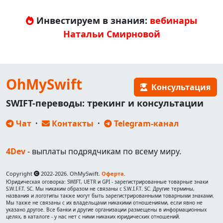
Инвестируем в знания:
вебинары
Натальи Смирновой
OhMySwift
Консультация
SWIFT-переводы: трекинг и консультации
Чат
·
Контакты
·
Telegram-канал
4Dev
- выплаты подрядчикам по всему миру.
Copyright
2022-2026. OhMySwift.
Оферта
.
Юридическая оговорка: SWIFT, UETR и GPI - зарегистрированные товарные знаки
S.W.I.F.T. SC. Мы никаким образом не связаны с S.W.I.F.T. SC. Другие термины,
названия и логотипы также могут быть зарегистрированными товарными знаками.
Мы также не связаны с их владельцами никакими отношениями, если явно не
указано другое. Все банки и другие организации размещены в информационных
целях, в каталоге - у нас нет с ними никаких юридических отношений.