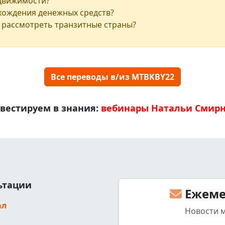
едвижимости?
хождения денежных средств?
 рассмотреть транзитные страны?
Все переводы в/из MTBKBY22
вестируем в знания:
вебинары Натальи Смир
льтации
Ежеме
ал
Новости 