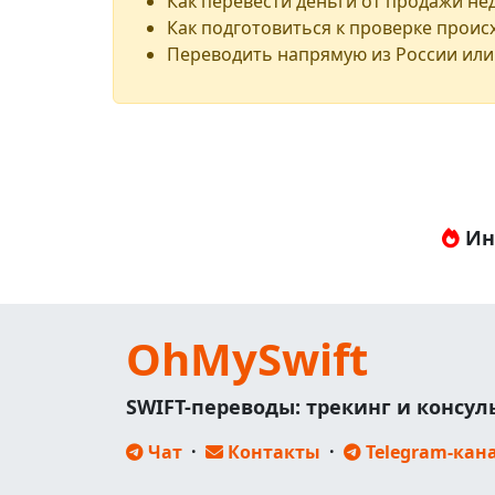
Как перевести деньги от продажи н
Как подготовиться к проверке проис
Переводить напрямую из России или
Ин
OhMySwift
SWIFT-переводы: трекинг и консу
Чат
·
Контакты
·
Telegram-кан