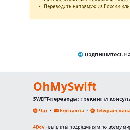
Переводить напрямую из России или
Подпишитесь на
OhMySwift
SWIFT-переводы: трекинг и консу
Чат
·
Контакты
·
Telegram-кан
4Dev
- выплаты подрядчикам по всему ми