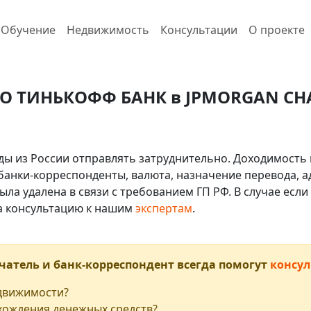
Обучение
Недвижимость
Консультации
О проекте
АО ТИНЬКОФФ БАНК в JPMORGAN CHAS
ды из России отправлять затруднительно. Доходимость 
 банки-корреспонденты, валюта, назначение перевода, ад
ыла удалена в связи с требованием ГП РФ. В случае ес
на консультацию к нашим
экспертам
.
чатель и банк-корреспондент всегда помогут
консул
едвижимости?
хождения денежных средств?