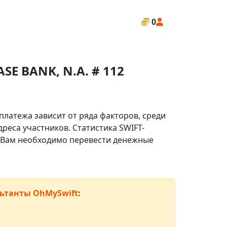
0
E BANK, N.A. # 112
платежа зависит от ряда факторов, среди
реса участников. Статистика SWIFT-
ли Вам необходимо перевести денежные
ьтанты OhMySwift
: