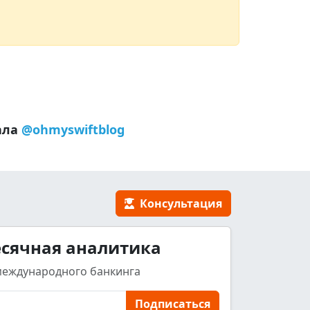
ала
@ohmyswiftblog
Консультация
сячная аналитика
международного банкинга
Подписаться