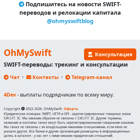
Подпишитесь на новости SWIFT-
переводов и релокации капитала
@ohmyswiftblog
OhMySwift
Консультация
SWIFT-переводы: трекинг и консультации
Чат
·
Контакты
·
Telegram-канал
4Dev
- выплаты подрядчикам по всему миру.
Copyright
2022-2026. OhMySwift.
Оферта
.
Юридическая оговорка: SWIFT, UETR и GPI - зарегистрированные товарные знаки
S.W.I.F.T. SC. Мы никаким образом не связаны с S.W.I.F.T. SC. Другие термины,
названия и логотипы также могут быть зарегистрированными товарными знаками.
Мы также не связаны с их владельцами никакими отношениями, если явно не
указано другое. Все банки и другие организации размещены в информационных
целях, в каталоге - у нас нет с ними никаких юридических отношений.