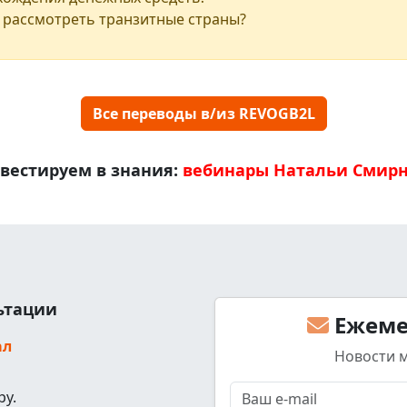
 рассмотреть транзитные страны?
Все переводы в/из REVOGB2L
вестируем в знания:
вебинары Натальи Смир
льтации
Ежеме
ал
Новости 
ру.