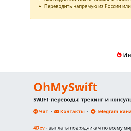
Переводить напрямую из России или
Ин
OhMySwift
SWIFT-переводы: трекинг и консу
Чат
·
Контакты
·
Telegram-кан
4Dev
- выплаты подрядчикам по всему ми