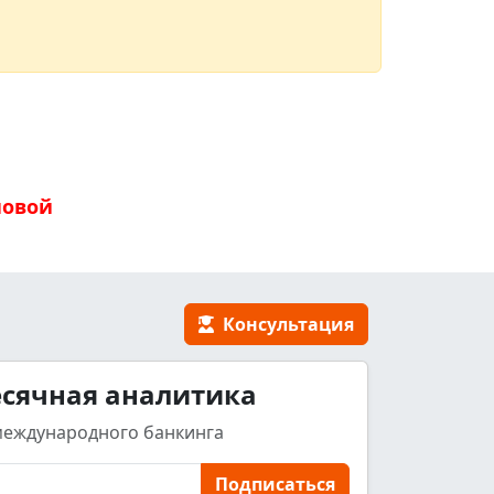
новой
Консультация
сячная аналитика
международного банкинга
Подписаться