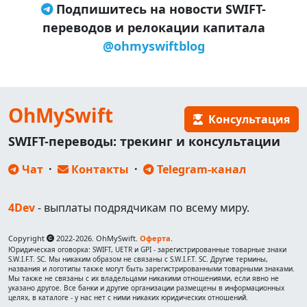
Подпишитесь на новости SWIFT-
переводов и релокации капитала
@ohmyswiftblog
OhMySwift
Консультация
SWIFT-переводы: трекинг и консультации
Чат
·
Контакты
·
Telegram-канал
4Dev
- выплаты подрядчикам по всему миру.
Copyright
2022-2026. OhMySwift.
Оферта
.
Юридическая оговорка: SWIFT, UETR и GPI - зарегистрированные товарные знаки
S.W.I.F.T. SC. Мы никаким образом не связаны с S.W.I.F.T. SC. Другие термины,
названия и логотипы также могут быть зарегистрированными товарными знаками.
Мы также не связаны с их владельцами никакими отношениями, если явно не
указано другое. Все банки и другие организации размещены в информационных
целях, в каталоге - у нас нет с ними никаких юридических отношений.