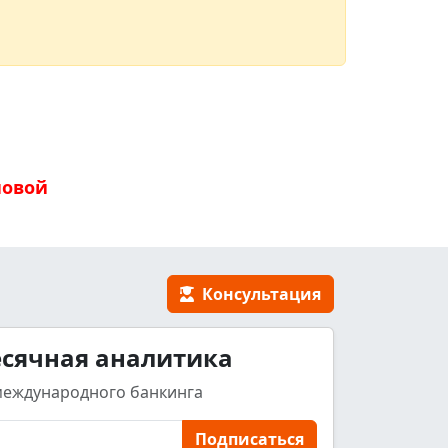
новой
Консультация
сячная аналитика
международного банкинга
Подписаться