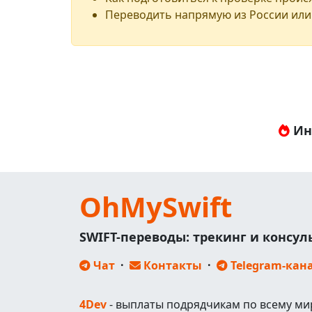
Переводить напрямую из России или
Ин
OhMySwift
SWIFT-переводы: трекинг и консу
Чат
·
Контакты
·
Telegram-кан
4Dev
- выплаты подрядчикам по всему ми