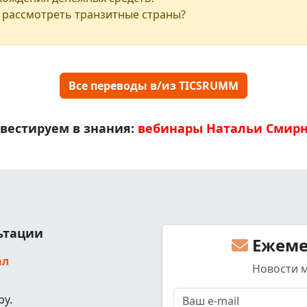
 рассмотреть транзитные страны?
Все переводы в/из TICSRUMM
вестируем в знания:
вебинары Натальи Смир
льтации
Ежеме
ал
Новости 
ру.