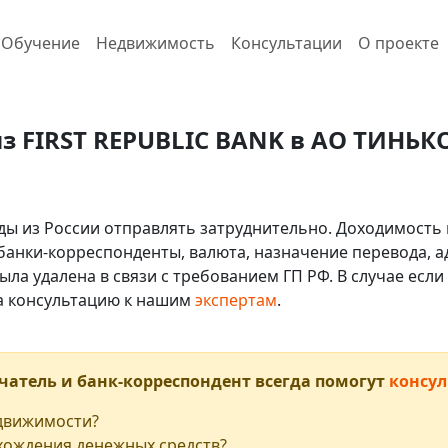
Обучение
Недвижимость
Консультации
О проекте
из FIRST REPUBLIC BANK в АО ТИНЬК
ды из России отправлять затруднительно. Доходимость 
 банки-корреспонденты, валюта, назначение перевода, ад
ыла удалена в связи с требованием ГП РФ. В случае ес
на консультацию к нашим
экспертам
.
чатель и банк-корреспондент всегда помогут
консул
едвижимости?
хождения денежных средств?