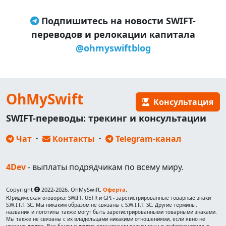
Подпишитесь на новости SWIFT-
переводов и релокации капитала
@ohmyswiftblog
OhMySwift
Консультация
SWIFT-переводы: трекинг и консультации
Чат
·
Контакты
·
Telegram-канал
4Dev
- выплаты подрядчикам по всему миру.
Copyright
2022-2026. OhMySwift.
Оферта
.
Юридическая оговорка: SWIFT, UETR и GPI - зарегистрированные товарные знаки
S.W.I.F.T. SC. Мы никаким образом не связаны с S.W.I.F.T. SC. Другие термины,
названия и логотипы также могут быть зарегистрированными товарными знаками.
Мы также не связаны с их владельцами никакими отношениями, если явно не