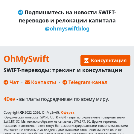
Подпишитесь на новости SWIFT-
переводов и релокации капитала
@ohmyswiftblog
OhMySwift
Консультация
SWIFT-переводы: трекинг и консультации
Чат
·
Контакты
·
Telegram-канал
4Dev
- выплаты подрядчикам по всему миру.
Copyright
2022-2026. OhMySwift.
Оферта
.
Юридическая оговорка: SWIFT, UETR и GPI - зарегистрированные товарные знаки
S.W.I.F.T. SC. Мы никаким образом не связаны с S.W.I.F.T. SC. Другие термины,
названия и логотипы также могут быть зарегистрированными товарными знаками.
Мы также не связаны с их владельцами никакими отношениями, если явно не