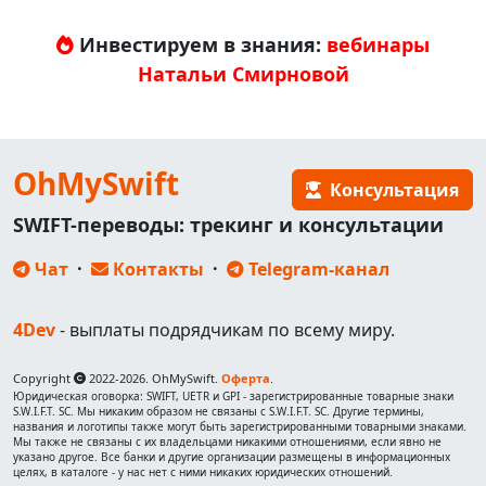
Инвестируем в знания:
вебинары
Натальи Смирновой
OhMySwift
Консультация
SWIFT-переводы: трекинг и консультации
Чат
·
Контакты
·
Telegram-канал
4Dev
- выплаты подрядчикам по всему миру.
Copyright
2022-2026. OhMySwift.
Оферта
.
Юридическая оговорка: SWIFT, UETR и GPI - зарегистрированные товарные знаки
S.W.I.F.T. SC. Мы никаким образом не связаны с S.W.I.F.T. SC. Другие термины,
названия и логотипы также могут быть зарегистрированными товарными знаками.
Мы также не связаны с их владельцами никакими отношениями, если явно не
указано другое. Все банки и другие организации размещены в информационных
целях, в каталоге - у нас нет с ними никаких юридических отношений.