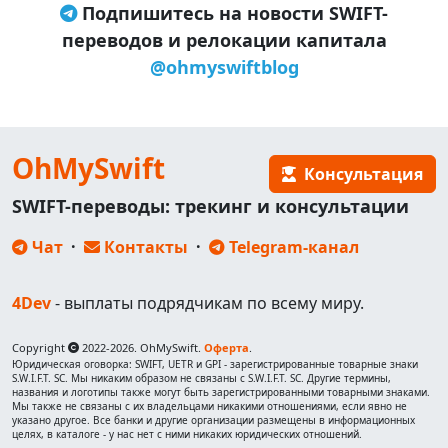
Подпишитесь на новости SWIFT-
переводов и релокации капитала
@ohmyswiftblog
OhMySwift
Консультация
SWIFT-переводы: трекинг и консультации
Чат
·
Контакты
·
Telegram-канал
4Dev
- выплаты подрядчикам по всему миру.
Copyright
2022-2026. OhMySwift.
Оферта
.
Юридическая оговорка: SWIFT, UETR и GPI - зарегистрированные товарные знаки
S.W.I.F.T. SC. Мы никаким образом не связаны с S.W.I.F.T. SC. Другие термины,
названия и логотипы также могут быть зарегистрированными товарными знаками.
Мы также не связаны с их владельцами никакими отношениями, если явно не
указано другое. Все банки и другие организации размещены в информационных
целях, в каталоге - у нас нет с ними никаких юридических отношений.