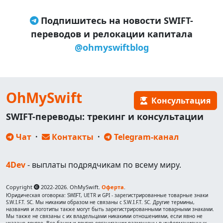
Подпишитесь на новости SWIFT-
переводов и релокации капитала
@ohmyswiftblog
OhMySwift
Консультация
SWIFT-переводы: трекинг и консультации
Чат
·
Контакты
·
Telegram-канал
4Dev
- выплаты подрядчикам по всему миру.
Copyright
2022-2026. OhMySwift.
Оферта
.
Юридическая оговорка: SWIFT, UETR и GPI - зарегистрированные товарные знаки
S.W.I.F.T. SC. Мы никаким образом не связаны с S.W.I.F.T. SC. Другие термины,
названия и логотипы также могут быть зарегистрированными товарными знаками.
Мы также не связаны с их владельцами никакими отношениями, если явно не