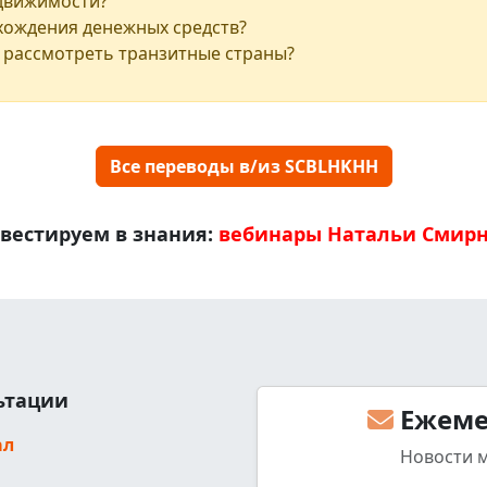
едвижимости?
хождения денежных средств?
 рассмотреть транзитные страны?
Все переводы в/из SCBLHKHH
вестируем в знания:
вебинары Натальи Смир
льтации
Ежеме
ал
Новости 