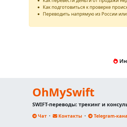
Как перевести деньги от продажи н
Как подготовиться к проверке проис
Переводить напрямую из России или
Ин
OhMySwift
SWIFT-переводы: трекинг и консу
Чат
·
Контакты
·
Telegram-кан