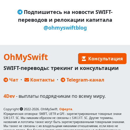
Подпишитесь на новости SWIFT-
переводов и релокации капитала
@ohmyswiftblog
OhMySwift
Консультация
SWIFT-переводы: трекинг и консультации
Чат
·
Контакты
·
Telegram-канал
4Dev
- выплаты подрядчикам по всему миру.
Copyright
2022-2026. OhMySwift.
Оферта
.
Юридическая оговорка: SWIFT, UETR и GPI - зарегистрированные товарные знаки
S.W.I.F.T. SC. Мы никаким образом не связаны с S.W.I.F.T. SC. Другие термины,
названия и логотипы также могут быть зарегистрированными товарными знаками.
Мы также не связаны с их владельцами никакими отношениями, если явно не